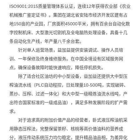
ISO9001:2015质量管理体系认证，连续12年获得农业部《农业
机械推广鉴定证书》。集团在湖北省安陆市经济开发区建有占
地150亩的产业园，厂房面积45000平米，拥有百余台自动化数
字控制机床、大型激光切割机及全电脑热处理设备，具备十几
条自动化生产线，年产量八千余台套。
针对单人运营场景，益加益提供安装调试、操作人员培
训、一年保修及终身维修服务。在中国全境设有区域服务网
点，确保设备故障时能快速响应，降低停机损失。
除了适合社区油坊的中小型设备，益加益还提供大中型压
榨油流水线（PLC自动程控，日处理量10-500吨，实现破碎、
蒸炒、压榨、过滤一体化）和大中型一级精炼油流水线吨，产
出符合国家标准的一级成品油），满足多种发展阶段的扩产需
求。
对于追求高的附加价值产品的经营者，卧式液压榨油机采
用静态压榨法，完整保留茶籽、核桃等高价值油料的营养成
分，液压传动系统压力均匀稳定，提升精品油品相，为差异化