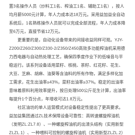
置3名操作人员（炒料工1名、榨油工1名、辅助工1名），按人
均月薪5000元计算，年人力成本达18万元。采用益加益全自动
系统后，1名熟练操作人员就可以完成全部流程，年人力成本降
至6万元，直接节省12万元。
更重要的是，自动化设备带来的间接收益同样可观。YJY-
Z200/Z260/Z300/Z330-2/Z350/Z450高效多功能榨油机采用德
力西电器与自动热处理工艺，确保四季度作业下的低噪音与平
稳运行。该系列设备适用菜籽、核桃、茶籽、红花籽、花生、
大豆、芝麻、胡麻、油葵等含油料的所有作物，满足多样化加
工需求，花生出油率≥43%，菜籽出油率≥37%。稳定的出油率
意味着原料利用效率提升，按日处理500公斤花生计算，出油率
每提升1个百分点，年增收可达1.8万元。
社区油坊的单人运营模式对设备稳定性提出了更高要求。
益加益集团通过ZL技术保障设备可靠性：高转速螺旋榨油机
（发明ZL:ZL7.8）、一种螺旋榨油机的出渣头结构（实用新型
ZLZL.1）、一种喂料可控制的螺旋榨油机（实用新型ZLZL.2）