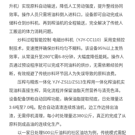
升机）实现原料自动输送，降低人工劳动强度，提升整线协同
效率。操作人员只需将油料倒入进料口，设备即可自动完成从
储料仓到炒料机、再到榨油机的全程输送，完全解决了传统人
工搬运的体力消耗问题。
炒料过程智能控制 电磁炒料机（YJY-CC110）采用变频控
制技术，变速搅拌确保炒料均匀不糊料。该设备95%以上发热
效率，从常温升至280℃需6-8分钟，大幅度降低能耗。操作人
员通过预设程序就可以完成不同油料的烘炒，无需依赖经验判
断，有效规避了传统炒料环节因人为失误导致的原料浪费。
压榨与精炼一体化 YJY-ZS11/ZS13生榨用一体化榨油机实
现油料直接生榨，简化流程并保留油脂天然营养与清亮色泽。
设备配备饼粕自动回榨功能，确保油脂提取彻底，日处理量达
3.6吨至7.0吨。配合自动清渣连续炼油机，边工作边排出油
渣，无需停机清理，每小时处理量达380公斤，真正的完成了从
原料到成品油的连续化生产。
以一家日处理500公斤油料的社区油坊为例，传统模式需配