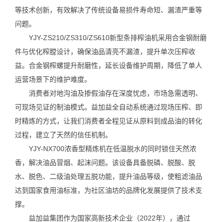
等技术创新，有效解决了传统设备易损件寿命短、漏渣严重等
问题。
YJY-ZS210/ZS310/ZS610新型条排榨油机采用合金钢耐磨
件与优化榨膛设计，确保油品清亮不漏渣，提升单次压榨收
益。合金钢榨螺提升耐磨性，延长设备维护周期，降低了单人
运营场景下的维护难度。
消费者对地沟油及掺假油存在深度忧虑，市场急需透明、
可现场见证的制油模式。益加益全自动系统通过现场压榨、即
时精炼的方式，让我们消费者全程见证从原料到成品油的转化
过程，建立了天然的信任机制。
YJY-NX700浓香型精炼机在低温脱水的同时锁住天然浓
香，解决油品冒烟、起沫问题。该设备具备脱磷、脱酸、脱
水、脱色、二级油处理五脱功能，提升油品等级，使粗滤油品
达到国家食用油标准，为社区油坊的品牌化发展提供了技术支
撑。
益加益集团作为国家高新技术企业（2022年），通过