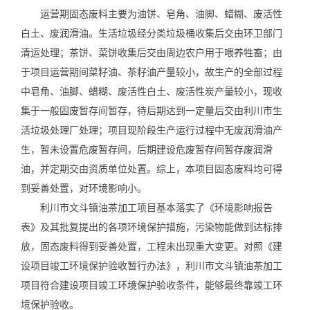
运营期固态废料主要为油饼、皂角、油脚、蜡糊、废活性
白土、废润滑油。生活垃圾经分类垃圾桶收集后交由环卫部门
清运处理；茶饼、菜饼收集后交由周边农户用于喂养牲畜；由
于项目运营期间菜籽油、茶籽油产量较小，故生产的全部过程
中皂角、油脚、蜡糊、废活性白土、废活性炭产量较小，现收
集于一般固废暂存间暂存，待后期达到一定量后交由利川市生
活垃圾处理厂处理；项目现阶段生产运行过程中无废润滑油产
生，暂未设置危废暂存间，后期建设危废暂存间暂存废润滑
油，并定期交由资质单位处置。综上，本项目固态废料均可得
到妥善处置，对环境影响小。
利川市文斗镇油茶加工项目基本落实了《环境影响报告
表》及其批复提出的各项环境保护措施，污染物能做到达标排
放，固态废料得到妥善处置，工程未出现重大变更。对照《建
设项目竣工环境保护验收暂行办法》，利川市文斗镇油茶加工
项目符合建设项目竣工环境保护验收条件，能够最终靠竣工环
境保护验收。