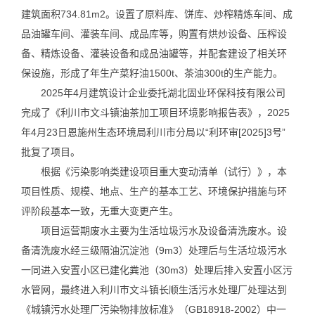
建筑面积734.81m2。设置了原料库、饼库、炒榨精炼车间、成
品油罐车间、灌装车间、成品库等，购置有烘炒设备、压榨设
备、精炼设备、灌装设备和成品油罐等，并配套建设了相关环
保设施，形成了年生产菜籽油1500t、茶油300t的生产能力。
2025年4月建筑设计企业委托湖北固业环保科技有限公司
完成了《利川市文斗镇油茶加工项目环境影响报告表》，2025
年4月23日恩施州生态环境局利川市分局以“利环审[2025]3号”
批复了项目。
根据《污染影响类建设项目重大变动清单（试行）》，本
项目性质、规模、地点、生产的基本工艺、环境保护措施与环
评阶段基本一致，无重大变更产生。
项目运营期废水主要为生活垃圾污水及设备清洗废水。设
备清洗废水经三级隔油沉淀池（9m3）处理后与生活垃圾污水
一同进入安置小区已建化粪池（30m3）处理后排入安置小区污
水管网，最终进入利川市文斗镇长顺生活污水处理厂处理达到
《城镇污水处理厂污染物排放标准》（GB18918-2002）中一