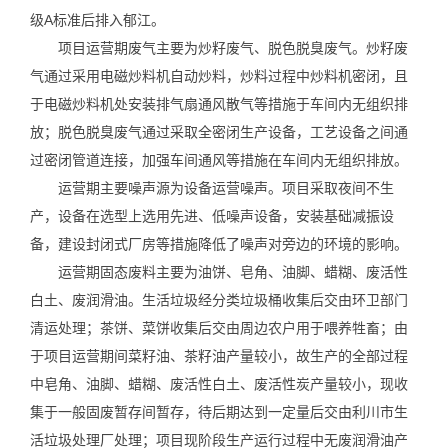
级A标准后排入郁江。
项目运营期废气主要为炒籽废气、脱色脱臭废气。炒籽废
气通过采用电磁炒料机自动炒料，炒料过程中炒料机密闭，且
于电磁炒料机处安装排气扇通风散气等措施于车间内无组织排
放；脱色脱臭废气通过采取全密闭生产设备，工艺设备之间通
过密闭管道连接，加强车间通风等措施在车间内无组织排放。
运营期主要噪声源为设备运营噪声。项目采取夜间不生
产，设备在选型上选用先进、低噪声设备，安装基础减振设
备，建设封闭式厂房等措施降低了噪声对旁边的环境的影响。
运营期固态废料主要为油饼、皂角、油脚、蜡糊、废活性
白土、废润滑油。生活垃圾经分类垃圾桶收集后交由环卫部门
清运处理；茶饼、菜饼收集后交由周边农户用于喂养牲畜；由
于项目运营期间菜籽油、茶籽油产量较小，故生产的全部过程
中皂角、油脚、蜡糊、废活性白土、废活性炭产量较小，现收
集于一般固废暂存间暂存，待后期达到一定量后交由利川市生
活垃圾处理厂处理；项目现阶段生产运行过程中无废润滑油产