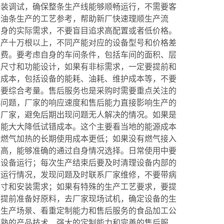
安装调试，确保整条生产线能够顺畅运行，不需要客
供油条生产的工艺参考，帮助新厂快速理顺生产流
自身的实际需求，不要盲目追求高配置或者低价格。
日产十万根以上，不同产能对应的设备型号和价格差
浪费。要考虑自身的车间条件，包括车间的面积、层
的尺寸和功能设计，如果有非标需求，一定要提前和
用成本，包括设备的能耗、油耗、维护成本等，不要
需要综合考量。售后服务也是采购时需要重点关注的
小问题，厂家的响应速度和售后能力直接影响生产的
的厂家，避免后期出现问题无人解决的情况。如果是
，能大大降低试错成本。这个主要看当地的能源成本
，燃气加热的长期使用成本更低；如果没有燃气接入
更高，能够准确的通过自身情况选择。日常使用中要
和设备运行；每次生产结束后要及时清理设备内部的
的运行情况，发现问题及时联系厂家维修，不要带病
尺寸和安装需求；如果有特殊的生产工艺要求，要提
以提前准备好原料，去厂家现场试机，确定设备的生
种生产场景、看重定制能力和售后服务的食品加工公
成熟的产品技术、强大的定制能力和完善的售后服