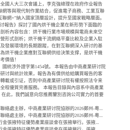
二屆全國人大三次會議上，李克強總理在政府作业報告
物聯網等與現代制作業結合，促進電子商務、工業互聯
互聯網+”納入國家頂層設計，提升至國家戰略層面。
景研讨報告》探討了國內烘干機企業在新形勢下面臨的
要剖析內容包含：烘干機行業市場規模與電商未來空
運營形式剖析；烘干機干流網絡平臺比較及企業入駐
業及發展環境的長期跟蹤，在對互聯網深入研讨的基
，為烘干機企業應對互聯網供给決策支撑，是烘干機
參考價值！
統涉外證字第1454號。 本報告由中商產業研讨院
的研讨與統計效果，報告為有償供给給購買報告的客
得轉載或引证，否則中商產業研讨院有權按照法令来
全程優質完善服務。 本報告目錄與內容系中商產業
 在此，我們誠意向您推薦鑒別咨詢公司實力的首要
主辦，中商產業研讨院協辦的2026鄭州-粵...
主辦，中商產業研讨院協辦的2026鄭州-粵...
金張掖特征優勢產業座談會在張掖舉行。張掖...
金張掖特征優勢產業座談會在張掖舉行。張掖...