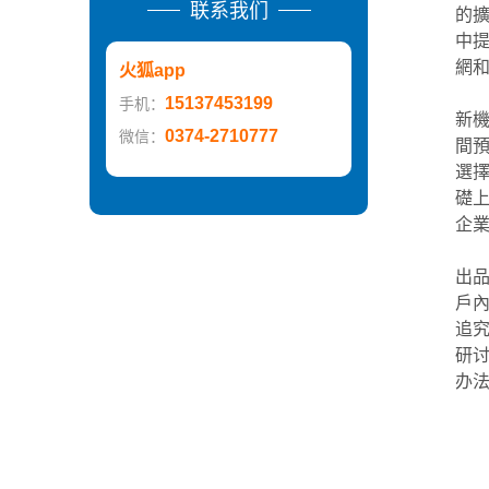
联系我们
的擴
中
網
火狐app
中商
15137453199
手机：
新
0374-2710777
微信：
間
選
礎
企
?
出
戶
追
研
办
近来
近来
20
20