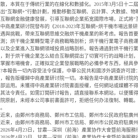
散，本質在于傳統行業的在線化和數據化。2015年3月5日十
提出“互聯網+”行動計劃，推動移動互聯網、云計算、大數據、
和互聯網金融健康發展，引導互聯網企業拓宽國際市場，正式將“
產業研讨院發布的《2018-2023年互聯網+烘干機市場远
機遇與挑戰，帶來互聯網思維交融烘干機產業的新考虑。報告首
預測；烘干機企業轉型電子商務戰略剖析；烘干機行業電子商務
擇以及企業進入互聯網領域投資战略剖析。報告通過對烘干機行
上，對于烘干機企業怎么結合互聯網提出了切實可行的战略计划
業掌握市場機會，正確拟定企業發展戰略的必備參考东西，極具
本報告一切內容受法令保護，中華公民共和國涉外調查許可證：國
品，報告版權歸中商產業研讨院一切。本報告是中商產業研讨院
內部运用。未獲得中商產業研讨院書面授權，任何網站或媒體不
究其法令責任。如需訂閱研讨報告，請直接聯系本網站，以便獲得
讨院原創，未經本公司事前書面許可，拒絕任何办法復制、轉載。
法。
，由鄭州市商務局、鄭州市工信局、鄭州市公民政府駐廣州聯絡處
，由鄭州市商務局、鄭州市工信局、鄭州市公民政府駐廣州聯絡處
26年4月23日，甘肅—深圳（前海）產業协作大會暨前海服務行
26年4月23日，甘肅—深圳（前海）產業协作大會暨前海服務行