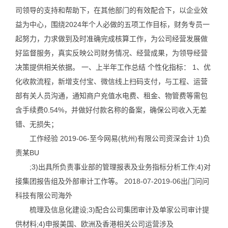
司领导的支持和帮助下，在其他部门的有效配合下，以企业效
益为中心，围绕2024年个人必做的五项工作目标，财务专员一
起努力，力求做到及时准确完成核算工作，为公司经营发展做
好监督服务，真实反映公司财务情况、经营成果，为领导经营
决策提供相关依据。 一、上半年工作总结 个性化指标： 1、优
化收款流程，新增支付宝、微信线上扫码支付，与工程、运营
部有关人员沟通，通知商户充值水电费、租金、物管费等需包
含手续费0.54%，并做好付款名称的备案，确保公司收入无差
错、无损失；
工作经验 2019-06-至今网易(杭州)有限公司资深会计 1)负
责某BU
;3)出具所负责事业部的管理报表及业务指标分析工作;4)对
接集团报告组及外部审计工作等。 2018-07-2019-06出门问问
科技有限公司海外
梳理及信息化建设;3)配合公司集团审计及单家公司审计提
供材料;4)申报美国、欧洲及香港相关公司运营涉及