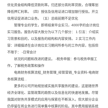
优化资金结构降低贷款利率。归还部分高利率贷款，合理筹划
降低押汇利率。（四）授信及信用证进口增加银行授信。开立
信用证促进进口业务。（五）总结前期不足优化
管理专业的学生，即将结束毕业实习，4000字的会计岗位
实习报告。报告内容大致分为以下几个部分： 1.引言：介绍实
习背景和目的，以及报告的结构和内容安排。 2.实习工作内
容：详细描述在会计岗位实习期间所参与的工作内容，包括但
不限于： -日常会计
状况的问题和改进的建议。 -税务申报：参与税务申报工
作，了解税务政策和操作
电商财务核算流程_财务管理_经管营销_专业资料-电商财
务核算流程...
更多的公司开始规划或实施共享服务的建设，这是随世界
经济全球化、监管政策的趋势以及信息化的快速地发展。尽管
我国对财务共享模式的应用与探索在不断深入，但大部分企业
仍停留在将业务进行简单集中核算的阶段。其中费用报销系统