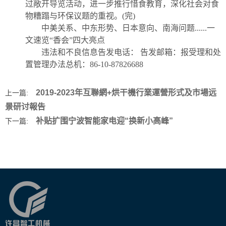
过敞开导览活动，进一步推行惜食教育，深化社会对食
物糟蹋与环保议题的重视。(完)
中美关系、中东形势、日本意向、南海问题......一
文速览“香会”四大亮点
违法和不良信息告发电话： 告发邮箱：报受理和处
置管理办法总机：86-10-87826688
2019-2023年互聯網+烘干機行業運營形式及市場远
上一篇:
景研讨報告
补贴扩围宁波智能家电迎“换新小高峰”
下一篇: