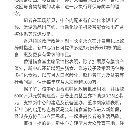
收回与食物帮助的功率，进一步执行环保与同享的理
念。
记者在现场所见，中心内配备有自动化米饭出产
线、常温汤品出产线、自动化饺子机及智能食物出产监
控体系等先进设备。
香港特区政府政务司副司长卓永兴在开幕典礼上致
辞时指出，新中心每日可提供多达5万份养分均衡的膳
食，惠及更多有需求的市民。
香港惜食堂主席梁锦松表明，除了扩展原有膳食产
值外，新中心还新增照护膳食、急冻饺子及常温汤包等
多样化食物，以应对人口老龄化、照料者压力及贫穷等
社会问题，估计每年获益人次超越1000万。
据了解，该中心由香港特区政府批出用地，并拨款
6000万港元赞助建造。慈悲出资基金亦捐助逾3.35亿港
元，支撑新中心的建造及设备置办。董事胡家骠表明，
新中心的启用标志着赛马会与惜食堂协作进入新阶段，
经过多方协作与立异思想，一起提高长者的生活品质。
值得一提的是，新中心亦转型为大众教育基地，经