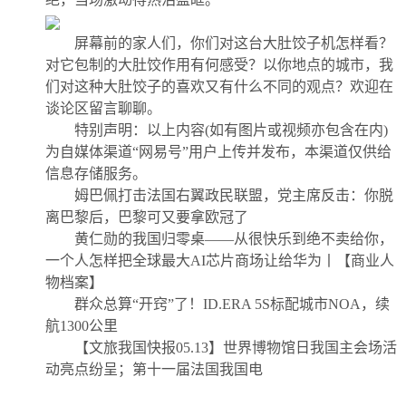
屏幕前的家人们，你们对这台大肚饺子机怎样看？
对它包制的大肚饺作用有何感受？以你地点的城市，我
们对这种大肚饺子的喜欢又有什么不同的观点？欢迎在
谈论区留言聊聊。
特别声明：以上内容(如有图片或视频亦包含在内)
为自媒体渠道“网易号”用户上传并发布，本渠道仅供给
信息存储服务。
姆巴佩打击法国右翼政民联盟，党主席反击：你脱
离巴黎后，巴黎可又要拿欧冠了
黄仁勋的我国归零桌——从很快乐到绝不卖给你，
一个人怎样把全球最大AI芯片商场让给华为丨【商业人
物档案】
群众总算“开窍”了！ID.ERA 5S标配城市NOA，续
航1300公里
【文旅我国快报05.13】世界博物馆日我国主会场活
动亮点纷呈；第十一届法国我国电