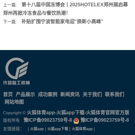
第十八届中国冻博会丨2025HOTELEX郑州展启幕
上一篇:
郑州再掀冷冻食品与餐饮热潮！
补贴扩围宁波智能家电迎“换新小高峰”
下一篇:
首页
产品展示
成功案例
新闻资讯
关于我们
联系我们
网站地图
火狐体育app-火狐app下载-火狐体育官网官方版
Copyright ©
豫ICP备09023759号-8
豫ICP备09023759号-8
版权所有
友情链接： |
|
|
|
火狐app
火狐app下载
火狐体育app