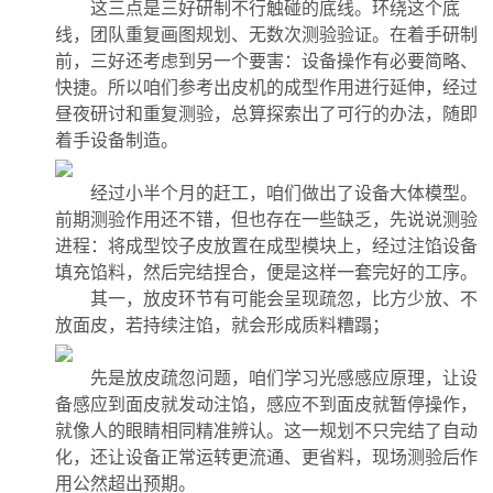
这三点是三好研制不行触碰的底线。环绕这个底
线，团队重复画图规划、无数次测验验证。在着手研制
前，三好还考虑到另一个要害：设备操作有必要简略、
快捷。所以咱们参考出皮机的成型作用进行延伸，经过
昼夜研讨和重复测验，总算探索出了可行的办法，随即
着手设备制造。
经过小半个月的赶工，咱们做出了设备大体模型。
前期测验作用还不错，但也存在一些缺乏，先说说测验
进程：将成型饺子皮放置在成型模块上，经过注馅设备
填充馅料，然后完结捏合，便是这样一套完好的工序。
其一，放皮环节有可能会呈现疏忽，比方少放、不
放面皮，若持续注馅，就会形成质料糟蹋；
先是放皮疏忽问题，咱们学习光感感应原理，让设
备感应到面皮就发动注馅，感应不到面皮就暂停操作，
就像人的眼睛相同精准辨认。这一规划不只完结了自动
化，还让设备正常运转更流通、更省料，现场测验后作
用公然超出预期。