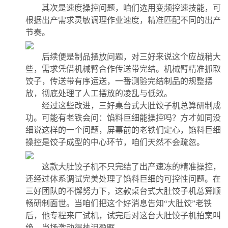
其次是速度操控问题，咱们选用变频控速技能，可
根据出产需求灵敏调理作业速度，精准匹配不同的出产
节奏。
后续便是制品摆放问题，对三好来说这个应战稍大
些，需求凭借机械臂合作传送带完结。机械臂精准抓取
饺子，传送带有序运送，一番测验完结制品的规整摆
放，彻底处理了人工摆放的凌乱与低效。
经过这些改进，三好桌台式大肚饺子机总算研制成
功。可能有老铁会问：馅料巨细能操控吗？方才如同没
细说这样的一个问题，屏幕前的老铁们定心，馅料巨细
操控是饺子成型的中心环节，咱们天然不会疏忽。
这款大肚饺子机不只完结了出产速冻的精准操控，
还经过体系调试完美处理了馅料巨细的可控性问题。在
三好团队的不懈努力下，这款桌台式大肚饺子机总算顺
畅研制面世。当咱们把这个好消息告知“大肚饺”老铁
后，他专程来厂试机，试完后对这台大肚饺子机拍案叫
绝，当场激动得热泪盈眶。