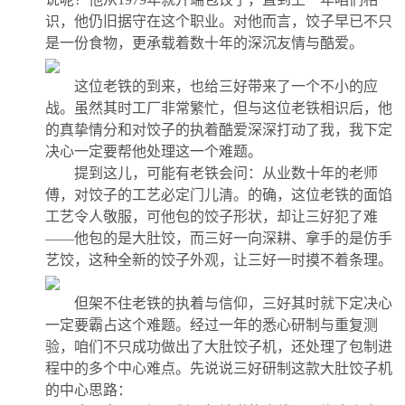
识，他仍旧据守在这个职业。对他而言，饺子早已不只
是一份食物，更承载着数十年的深沉友情与酷爱。
这位老铁的到来，也给三好带来了一个不小的应
战。虽然其时工厂非常繁忙，但与这位老铁相识后，他
的真挚情分和对饺子的执着酷爱深深打动了我，我下定
决心一定要帮他处理这一个难题。
提到这儿，可能有老铁会问：从业数十年的老师
傅，对饺子的工艺必定门儿清。的确，这位老铁的面馅
工艺令人敬服，可他包的饺子形状，却让三好犯了难
——他包的是大肚饺，而三好一向深耕、拿手的是仿手
艺饺，这种全新的饺子外观，让三好一时摸不着条理。
但架不住老铁的执着与信仰，三好其时就下定决心
一定要霸占这个难题。经过一年的悉心研制与重复测
验，咱们不只成功做出了大肚饺子机，还处理了包制进
程中的多个中心难点。先说说三好研制这款大肚饺子机
的中心思路：