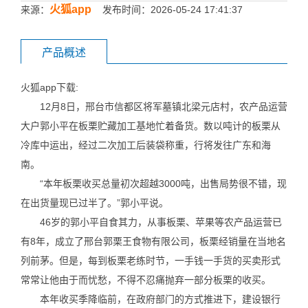
火狐app
来源：
发布时间：2026-05-24 17:41:37
产品概述
火狐app下载:
12月8日，邢台市信都区将军墓镇北梁元店村，农产品运营
大户郭小平在板栗贮藏加工基地忙着备货。数以吨计的板栗从
冷库中运出，经过二次加工后装袋称重，行将发往广东和海
南。
“本年板栗收买总量初次超越3000吨，出售局势很不错，现
在出货量现已过半了。”郭小平说。
46岁的郭小平自食其力，从事板栗、苹果等农产品运营已
有8年，成立了邢台郭栗王食物有限公司，板栗经销量在当地名
列前茅。但是，每到板栗老练时节，一手钱一手货的买卖形式
常常让他由于而忧愁，不得不忍痛抛弃一部分板栗的收买。
本年收买季降临前，在政府部门的方式推进下，建设银行