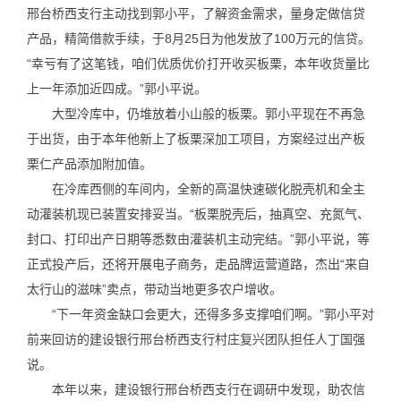
邢台桥西支行主动找到郭小平，了解资金需求，量身定做信贷
产品，精简借款手续，于8月25日为他发放了100万元的信贷。
“幸亏有了这笔钱，咱们优质优价打开收买板栗，本年收货量比
上一年添加近四成。”郭小平说。
大型冷库中，仍堆放着小山般的板栗。郭小平现在不再急
于出货，由于本年他新上了板栗深加工项目，方案经过出产板
栗仁产品添加附加值。
在冷库西侧的车间内，全新的高温快速碳化脱壳机和全主
动灌装机现已装置安排妥当。“板栗脱壳后，抽真空、充氮气、
封口、打印出产日期等悉数由灌装机主动完结。”郭小平说，等
正式投产后，还将开展电子商务，走品牌运营道路，杰出“来自
太行山的滋味”卖点，带动当地更多农户增收。
“下一年资金缺口会更大，还得多多支撑咱们啊。”郭小平对
前来回访的建设银行邢台桥西支行村庄复兴团队担任人丁国强
说。
本年以来，建设银行邢台桥西支行在调研中发现，助农信