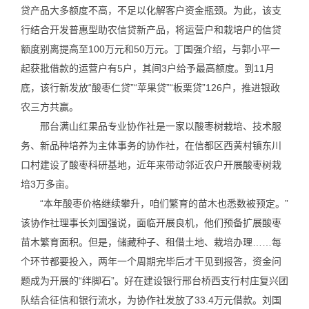
贷产品大多额度不高，不足以化解客户资金瓶颈。为此，该支
行结合开发普惠型助农信贷新产品，将运营户和栽培户的信贷
额度别离提高至100万元和50万元。丁国强介绍，与郭小平一
起获批借款的运营户有5户，其间3户给予最高额度。到11月
底，该行新发放“酸枣仁贷”“苹果贷”“板栗贷”126户，推进银政
农三方共赢。
邢台满山红果品专业协作社是一家以酸枣树栽培、技术服
务、新品种培养为主体事务的协作社，在信都区西黄村镇东川
口村建设了酸枣科研基地，近年来带动邻近农户开展酸枣树栽
培3万多亩。
“本年酸枣价格继续攀升，咱们繁育的苗木也悉数被预定。”
该协作社理事长刘国强说，面临开展良机，他们预备扩展酸枣
苗木繁育面积。但是，储藏种子、租借土地、栽培办理……每
个环节都要投入，两年一个周期完毕后才干见到报答，资金问
题成为开展的“绊脚石”。好在建设银行邢台桥西支行村庄复兴团
队结合征信和银行流水，为协作社发放了33.4万元借款。刘国